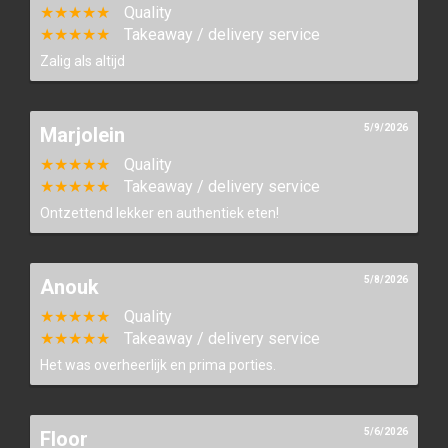
★★★★★
Quality
★★★★★
Takeaway / delivery service
Zalig als altijd
5/9/2026
Marjolein
★★★★★
Quality
★★★★★
Takeaway / delivery service
Ontzettend lekker en authentiek eten!
5/8/2026
Anouk
★★★★★
Quality
★★★★★
Takeaway / delivery service
Het was overheerlijk en prima porties.
5/6/2026
Floor