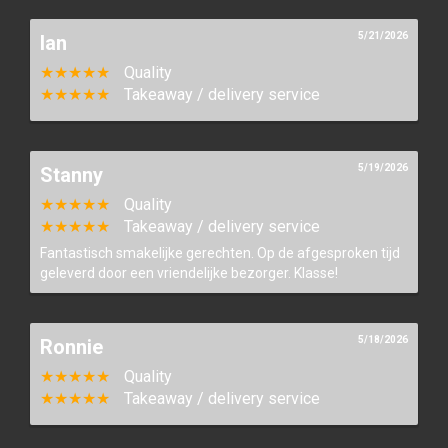
5/21/2026
Ian
★★★★★
Quality
★★★★★
Takeaway / delivery service
5/19/2026
Stanny
★★★★★
Quality
★★★★★
Takeaway / delivery service
Fantastisch smakelijke gerechten. Op de afgesproken tijd
geleverd door een vriendelijke bezorger. Klasse!
5/18/2026
Ronnie
★★★★★
Quality
★★★★★
Takeaway / delivery service