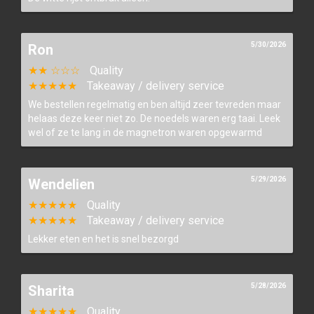
5/30/2026
Ron
★★ ☆☆☆
Quality
★★★★★
Takeaway / delivery service
We bestellen regelmatig en ben altijd zeer tevreden maar
helaas deze keer niet zo. De noedels waren erg taai. Leek
wel of ze te lang in de magnetron waren opgewarmd
5/29/2026
Wendelien
★★★★★
Quality
★★★★★
Takeaway / delivery service
Lekker eten en het is snel bezorgd
5/28/2026
Sharita
★★★★★
Quality