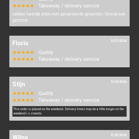
★★★★★
Takeaway / delivery service
Lekker heerlijk eten met gevarieerde groenten. Vooral ook
gezond
5/27/2026
Floris
★★★★★
Quality
★★★★★
Takeaway / delivery service
5/24/2026
Stijn
★★★★★
Quality
★★★★★
Takeaway / delivery service
This order is placed on the weekend. Delivery times may be a little longer on the
weekend i.v. crowds.
5/23/2026
Wilna