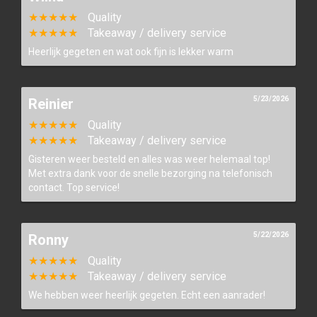
★★★★★
Quality
★★★★★
Takeaway / delivery service
Heerlijk gegeten en wat ook fijn is lekker warm
5/23/2026
Reinier
★★★★★
Quality
★★★★★
Takeaway / delivery service
Gisteren weer besteld en alles was weer helemaal top!
Met extra dank voor de snelle bezorging na telefonisch
contact. Top service!
5/22/2026
Ronny
★★★★★
Quality
★★★★★
Takeaway / delivery service
We hebben weer heerlijk gegeten. Echt een aanrader!