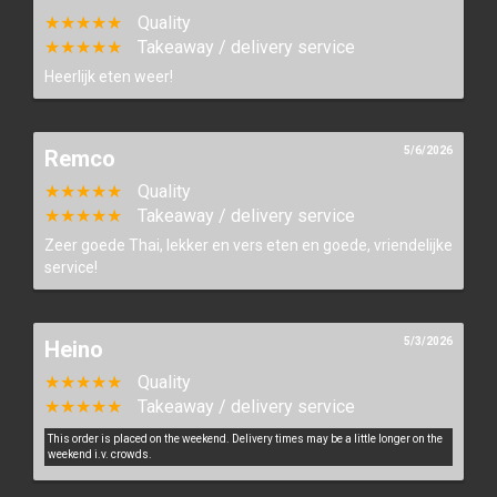
★★★★★
Quality
★★★★★
Takeaway / delivery service
Heerlijk eten weer!
5/6/2026
Remco
★★★★★
Quality
★★★★★
Takeaway / delivery service
Zeer goede Thai, lekker en vers eten en goede, vriendelijke
service!
5/3/2026
Heino
★★★★★
Quality
★★★★★
Takeaway / delivery service
This order is placed on the weekend. Delivery times may be a little longer on the
weekend i.v. crowds.