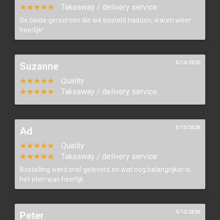
★★★★★
Takeaway / delivery service
De beide gerechten die we besteld hadden, waren weer
heerlijk!
5/14/2026
Suzanne
★★★★★
Quality
★★★★★
Takeaway / delivery service
5/13/2026
Ad
★★★★★
Quality
★★★★★
Takeaway / delivery service
Bestelling werd snel geleverd en wat nog belangrijker is,
het eten was heerlijk.
5/13/2026
Peter