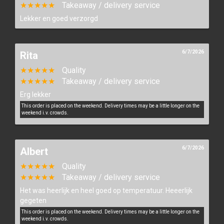
★★★★★
Takeaway / delivery service
Lekker en goed verzorgd
6/7/2026
Rita
★★★★★
Quality
★★★★★
Takeaway / delivery service
Erg lekker
This order is placed on the weekend. Delivery times may be a little longer on the
weekend i.v. crowds.
6/7/2026
Albert
★★★★★
Quality
★★★★★
Takeaway / delivery service
Het was heerlijk en heel goed op temperatuur. Heeerlijk
gegeten
This order is placed on the weekend. Delivery times may be a little longer on the
weekend i.v. crowds.