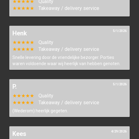
★★★★★
Quality
★★★★★
Takeaway / delivery service
5/1/2026
Henk
★★★★★
Quality
★★★★★
Takeaway / delivery service
Snelle levering door de vriendelijke bezorger. Porties
waren voldoende waar wij heerlijk van hebben genoten.
5/1/2026
P.
★★★★★
Quality
★★★★★
Takeaway / delivery service
(Wederom) heerlijk gegeten.
4/29/2026
Kees