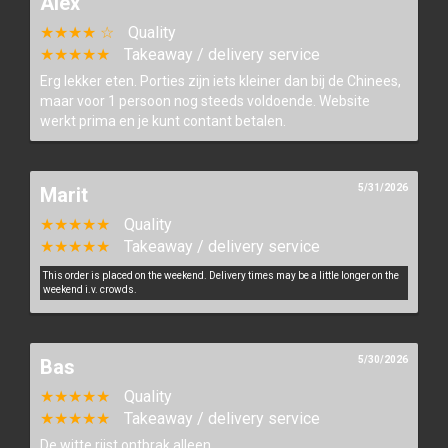
Alex
★★★★ ☆
Quality
★★★★★
Takeaway / delivery service
Erg lekker eten. Porties zijn iets kleiner dan bij de Chinees,
maar voor 1 persoon nog steeds voldoende. Website
werkt prima en je kunt contant betalen.
5/31/2026
Marit
★★★★★
Quality
★★★★★
Takeaway / delivery service
This order is placed on the weekend. Delivery times may be a little longer on the
weekend i.v. crowds.
5/30/2026
Bas
★★★★★
Quality
★★★★★
Takeaway / delivery service
De witte rijst ontbrak alleen.