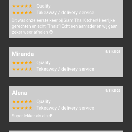
★★★★★
Quality
★★★★★
Takeaway / delivery service
Dit was onze eerste keer bij Siam Thai Kitchen! Heerlijke
gerechten en echt “Thais”! Echt een aanrader en wij gaan
zeker weer afhalen 😋
5/11/2026
Miranda
★★★★★
Quality
★★★★★
Takeaway / delivery service
5/11/2026
Alena
★★★★★
Quality
★★★★★
Takeaway / delivery service
Super lekker als altijd!