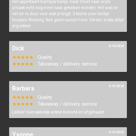
het appeltaart loempia toetje. Daar moet naar onze
smaak echt nog even naar gekeken worden. Het was te
vet en te duur voor wat je krijgt. 3 kleine zeer lichtje
hoopjes filodeeg. Nee geen succes hoor. Verder zoals altijd
erg lekker.
5/16/2026
Dick
★★★★★
Quality
★★★★★
Takeaway / delivery service
5/15/2026
Barbara
★★★★★
Quality
★★★★★
Takeaway / delivery service
Lekker! Gemakkelijk online besteld en afgehaald
5/15/2026
Yvonne