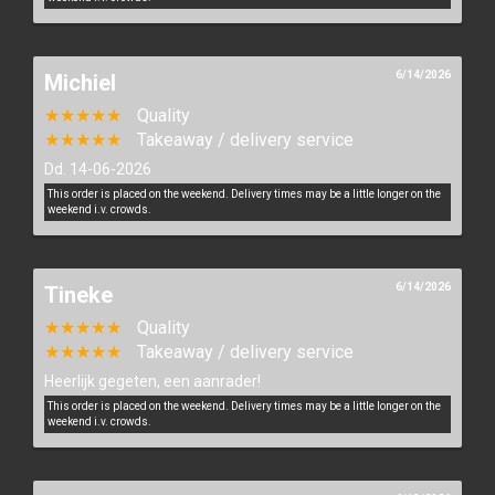
Continue
Order
6/14/2026
Michiel
★★★★★
Quality
★★★★★
Takeaway / delivery service
Dd. 14-06-2026
This order is placed on the weekend. Delivery times may be a little longer on the
weekend i.v. crowds.
6/14/2026
Tineke
★★★★★
Quality
★★★★★
Takeaway / delivery service
Heerlijk gegeten, een aanrader!
This order is placed on the weekend. Delivery times may be a little longer on the
weekend i.v. crowds.