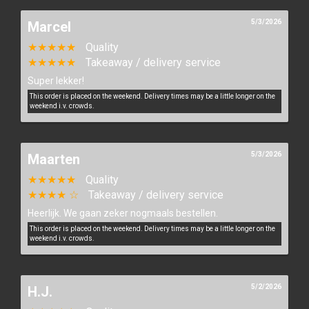
5/3/2026
Marcel
★★★★★
Quality
★★★★★
Takeaway / delivery service
Super lekker!
This order is placed on the weekend. Delivery times may be a little longer on the
weekend i.v. crowds.
5/3/2026
Maarten
★★★★★
Quality
★★★★ ☆
Takeaway / delivery service
Heerlijk. We gaan zeker nogmaals bestellen.
This order is placed on the weekend. Delivery times may be a little longer on the
weekend i.v. crowds.
5/2/2026
H.J.