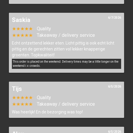
6/7/2026
Saskia
★★★★★
Quality
★★★★★
Takeaway / delivery service
Echt ontzettend lekker eten. Licht pittig is ook echt licht
pittig en de gerechten zitten vol lekker knapperige
groenten. Topkwaliteit!
This order is placed on the weekend. Delivery times may be a little longer on the
weekend i.v. crowds.
6/5/2026
Tijs
★★★★★
Quality
★★★★★
Takeaway / delivery service
Was heerlijk! En de bezorging was top!
6/5/2026