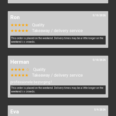
5/10/2026
Ron
★★★★★
Quality
★★★★★
Takeaway / delivery service
This order is placed on the weekend. Delivery times may be a little longer on the
weekend i.v. crowds.
5/10/2026
Herman
★★★★ ☆
Quality
★★★★★
Takeaway / delivery service
professionele bezorging !
This order is placed on the weekend. Delivery times may be a little longer on the
weekend i.v. crowds.
5/9/2026
Eva