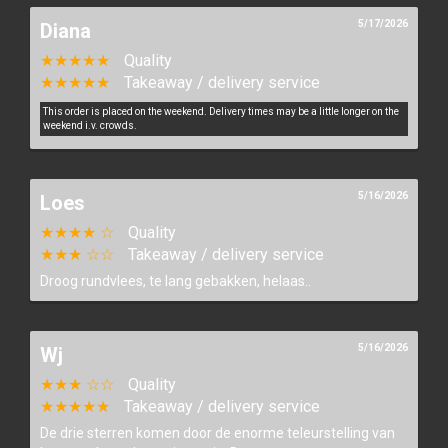
5/17/2026
Diana
★★★★★
Quality
★★★★★
Takeaway / delivery service
This order is placed on the weekend. Delivery times may be a little longer on the
weekend i.v. crowds.
5/16/2026
Loes
★★★★ ☆
Quality
★★★ ☆☆
Takeaway / delivery service
Droog rundvlees, te lang gebakken, helaas..
5/16/2026
Wj
★★★ ☆☆
Quality
★★★★★
Takeaway / delivery service
De drie sterren komen door de enorme teleurstelling van